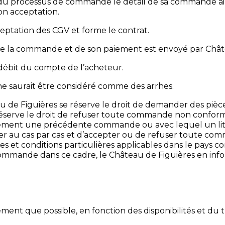
du processus de commande le détail de sa commande ains
on acceptation.
eptation des CGV et forme le contrat.
e la commande et de son paiement est envoyé par Châtea
débit du compte de l’acheteur.
e saurait être considéré comme des arrhes.
au de Figuières se réserve le droit de demander des pièce
e réserve le droit de refuser toute commande non confo
lement une précédente commande ou avec lequel un lit
dier au cas par cas et d’accepter ou de refuser toute comm
 et conditions particulières applicables dans le pays c
mmande dans ce cadre, le Château de Figuières en inform
tement que possible, en fonction des disponibilités et du 