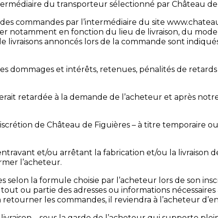
ntermédiaire du transporteur sélectionné par Château de 
re des commandes par l’intermédiaire du site www.chateau
r notamment en fonction du lieu de livraison, du mode de
de livraisons annoncés lors de la commande sont indiqués
es dommages et intérêts, retenues, pénalités de retard
verait retardée à la demande de l’acheteur et après notr
 discrétion de Château de Figuières – à titre temporaire ou
ravant et/ou arrêtant la fabrication et/ou la livraison d
rmer l’acheteur.
es selon la formule choisie par l’acheteur lors de son ins
i tout ou partie des adresses ou informations nécessaires à
 retourner les commandes, il reviendra à l’acheteur d’en
r livraison – sous la garde de l’acheteur qui supporte pl