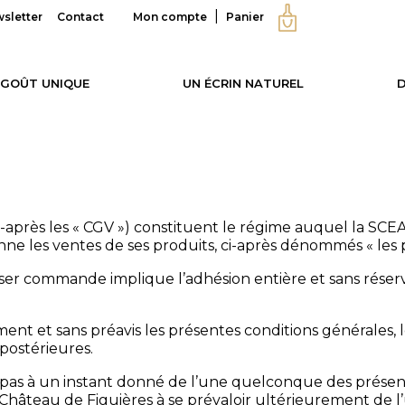
sletter
Contact
Mon compte
Panier
 GOÛT UNIQUE
UN ÉCRIN NATUREL
D
ci-après les « CGV ») constituent le régime auquel la S
s ventes de ses produits, ci-après dénommés « les pr
sser commande implique l’adhésion entière et sans réser
t et sans préavis les présentes conditions générales, les
postérieures.
e pas à un instant donné de l’une quelconque des prése
Château de Figuières à se prévaloir ultérieurement de l